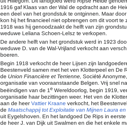
uit Hillegom. Dit landgoed werd Ripse Heide genoe
1916 gaf Klaas van der Wal de opdracht aan de He
een deel van het grondstuk te ontginnen. Maar doo
kon hij het financieel niet opbrengen om dit voort te 
1918 was hij genoodzaakt de helft van zijn grondst
weduwe Leliana Schoen-Lelsz te verkopen.
De andere helft van het grondstuk werd in 1923 door
weduwe D. van de Wal-Vrijland verkocht aan versch
boeren.
Begin 1918 verkocht de heer Lijsen zijn landgoeder
Beestenveld samen met het ven Klotterpeel en De 
de
Union Financière et Terrienne,
Société Anonyme,
organisatie van vooraanstaande Belgen. Vrij snel na
e
beëindigen van de 1
Wereldoorlog, begin 1919, ve
organisatie haar bezittingen weer. Het ven de Klotte
aan de heer
Vattier Kraane
verkocht, het Beestenve
de
Maatschappij tot Exploitatie van Mijnen Laura en
uit Eygelshoven. En het landgoed De Rips in eerste 
de heer J. van Dijk uit Swalmen en die het enkele m