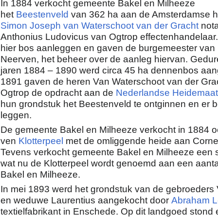
In 1884 verkocht gemeente Bakel en Milheeze
het
Beestenveld
van 362 ha aan de Amsterdamse 
Simon Joseph van Waterschoot van der Gracht
nota
Anthonius Ludovicus van Ogtrop effectenhandelaar.
hier bos aanleggen en gaven de burgemeester van 
Neerven, het beheer over de aanleg hiervan. Gedu
jaren 1884 – 1890 werd circa 45 ha dennenbos aan
1891 gaven de heren Van Waterschoot van der Gra
Ogtrop de opdracht aan de
Nederlandse Heidemaat
hun grondstuk het Beestenveld te ontginnen en er 
leggen.
De gemeente Bakel en Milheeze verkocht in 1884 o
ven
Klotterpeel
met de omliggende heide aan Cornel
Tevens verkocht gemeente Bakel en Milheeze een s
wat nu de Klotterpeel wordt genoemd aan een aantal
Bakel en Milheeze.
In mei 1893 werd het grondstuk van de gebroeders
en weduwe Laurentius aangekocht door
Abraham L
textielfabrikant in Enschede. Op dit landgoed stond