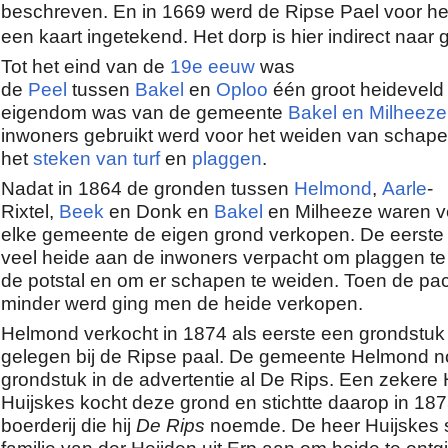
beschreven. En in 1669 werd de Ripse Pael voor he
een kaart ingetekend. H
et dorp is hier indirect naa
Tot het eind van de
19e eeuw
was
de
Peel
tussen
Bakel
en
Oploo
één groot heideveld
eigendom was van de gemeente
Bakel en Milheeze
inwoners gebruikt werd voor het weiden van schap
het
steken van turf
en
plaggen
.
Nadat in 1864 de gronden tussen
Helmond
,
Aarle
-
Rixtel,
Beek
en Donk en
Bakel
en Milheeze waren v
elke gemeente de eigen grond verkopen. De eerste 
veel heide aan de inwoners verpacht om plaggen te
de potstal en om er schapen te weiden. Toen de pa
minder werd ging men de heide verkopen.
Helmond verkocht in 1874 als eerste een grondstuk
gelegen bij de Ripse paal. De gemeente Helmond n
grondstuk in de advertentie al De Rips. Een zeker
Huijskes kocht deze grond en stichtte daarop in 18
boerderij die hij
De Rips
noemde. De heer Huijskes 
familie van der Heijden uit Erp aan om heide te ontg