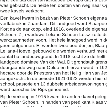
was gebracht. De heide ten oosten van weg naar Op
twee kavels verkocht.
Een kavel kwam in bezit van Pieter Schoen eigenaa
verffabriek in Zaandam. Dit landgoed werd Blaarpe
Kort na de aankoop, eind 1916, overleed de eigenaa
Schoen. Zijn weduwe Leliane Schoen-Lelsz zette d
werkzaamheden voort. Het hele landgoed werd in de
jaren ontgonnen. Er werden twee boerderijen, Blaar
Leliana-Hoeve, gebouwd die werden verhuurd met 
aantal ha landbouwgrond. In 1918 kocht ze de helft
landgoed dominee Van der Wal. Dit grondstuk gren
doorgaande weg naar Oploo en hiervan werd in 192
hectare door de Priesters van het Heilig Hart van J
aangekocht. In de periode 1921-1922 werden hier 
school, pastorie en 13 dubbele arbeiderswoningen
werd parochie De Rips genoemd.
Bij de verkoop in 1915 kwam de andere kavel geleg
van Pieter Schoen, in handen van predikant Klaas 