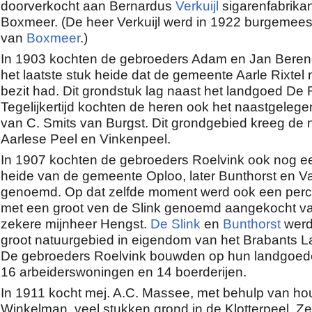
doorverkocht aan Bernardus
Verkuijl
sigarenfabrikan
Boxmeer. (De heer Verkuijl werd in 1922 burgemees
van
Boxmeer
.)
In 1903 kochten de gebroeders Adam en Jan Beren
het laatste stuk heide dat de gemeente Aarle Rixtel 
bezit had. Dit grondstuk lag naast het landgoed De 
Tegelijkertijd kochten de heren ook het naastgeleg
van C. Smits van Burgst. Dit grondgebied kreeg de
Aarlese Peel en Vinkenpeel.
In 1907 kochten de gebroeders Roelvink ook nog ee
heide van de gemeente Oploo, later Bunthorst en V
genoemd. Op dat zelfde moment werd ook een perc
met een groot ven de Slink genoemd aangekocht v
zekere mijnheer Hengst.
De Slink
en
Bunthorst
werd
groot natuurgebied in eigendom van het Brabants 
De gebroeders Roelvink bouwden op hun landgoeder
16 arbeiderswoningen en 14 boerderijen.
In 1911 kocht mej. A.C. Massee, met behulp van ho
Winkelman, veel stukken grond in de Klotterpeel. Ze