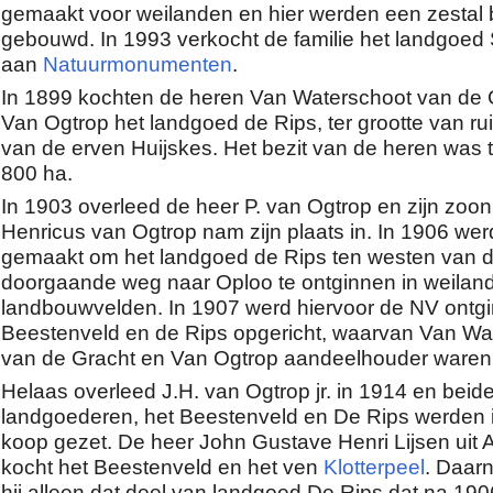
gemaakt voor weilanden en hier werden een zestal 
gebouwd. In 1993 verkocht de familie het landgoed 
aan
Natuurmonumenten
.
In 1899 kochten de heren Van Waterschoot van de 
Van Ogtrop het landgoed de Rips, ter grootte van ru
van de erven Huijskes. Het bezit van de heren was 
800 ha.
In 1903 overleed de heer P. van Ogtrop en zijn zo
Henricus van Ogtrop nam zijn plaats in. In 1906 we
gemaakt om het landgoed de Rips ten westen van 
doorgaande weg naar Oploo te ontginnen in weilan
landbouwvelden. In 1907 werd hiervoor de NV ontg
Beestenveld en de Rips opgericht, waarvan Van Wa
van de Gracht en Van Ogtrop aandeelhouder waren
Helaas overleed J.H. van Ogtrop jr. in 1914 en beid
landgoederen, het Beestenveld en De Rips werden 
koop gezet. De heer John Gustave Henri Lijsen uit
kocht het Beestenveld en het ven
Klotterpeel
. Daar
hij alleen dat deel van landgoed De Rips dat na 1906