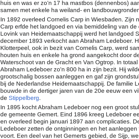
huis en was er zo’n 17 ha mastbos (dennenbos) aa
samen met enkele ha weiland- en landbouwgronden
In 1892 overleed Cornelis Carp in Wiesbaden. Zijn n
Carp erfde het landgoed en via bemiddeling van de 
Lovink van Heidemaatschappij werd het landgoed St
december 1893 verkocht aan Abraham Ledeboer. H
Klotterpeel, ook in bezit van Cornelis Carp, werd s
houten huis en enkele ha grond aangekocht door d
Waterschoot van de Gracht en Van Ogtrop. In totaal
Abraham Ledeboer zo'n 800 ha in zijn bezit. Hij wild
grootschalig bossen aanleggen en gaf zijn grondstu
bij de Nederlandse Heidemaatschappij. De familie 
bouwde in de dertiger jaren van de 20e eeuw een vi
de
Stippelberg
.
In 1895 kocht Abraham Ledeboer nog een groot stu
de gemeente Gemert. Eind 1896 kreeg Ledeboer e
en overleed begin januari 1897 aan complicaties. D
Ledeboer zetten de ontginningen en het aanleggen
voort. Een deel van het Gemerts gebied, de Sijp, we