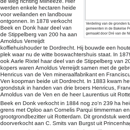
de weg richting Milheeze. Hier
werden enkele hectaren heide
voor weilanden en landbouw
ontgonnen. In 1878 verkocht
Verdeling van de gronden t
Beek en Donk haar deel van
gemeenten in de Bakelse Pe
de Stippelberg van 200 ha aan
gemaakt door Dré van de N
Arnoldus Verreijdt
koffiehuishouder te Dordrecht. Hij bouwde een hout
plek waar nu de witte boswachtershuis staat. In 187
ook Aarle Rixtel haar deel van de Stippelberg van 2
kopers waren Arnoldus Verreijdt samen met de geb
Henricus van de Ven mineraalfabrikant en Francisc
Ven koopman beide uit Dordrecht. In 1883 kwam he
grondstuk in handen van drie broers Henricus, Fran
Arnoldus van de Ven en de heer Laurentius uit Rott
Beek en Donk verkocht in 1884 nog zo'n 239 ha he
grens met Oploo aan Cornelis Parqui timmerman en
grootgrondbezitter uit Rotterdam. Dit grondstuk wer
doorverkocht aan C. Smits van Burgst uit Princenha