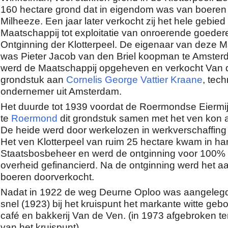
160 hectare grond dat in eigendom was van boeren 
Milheeze. Een jaar later verkocht zij het hele gebie
Maatschappij tot exploitatie van onroerende goeder
Ontginning der Klotterpeel. De eigenaar van deze M
was Pieter Jacob van den Briel koopman te Amster
werd de Maatschappij opgeheven en verkocht Van d
grondstuk aan
Cornelis George Vattier Kraane
, tec
ondernemer uit Amsterdam.
Het duurde tot 1939 voordat de Roermondse Eiermi
te
Roermond
dit grondstuk samen met het ven kon
De heide werd door werkelozen in werkverschaffing
Het ven Klotterpeel van ruim 25 hectare kwam in h
Staatsbosbeheer en werd de ontginning voor 100%
overheid gefinancierd. Na de ontginning werd het 
boeren doorverkocht.
Nadat in 1922 de weg Deurne Oploo was aangelegd 
snel (1923) bij het kruispunt het markante witte geb
café en bakkerij Van de Ven. (in 1973 afgebroken te
van het kruispunt)